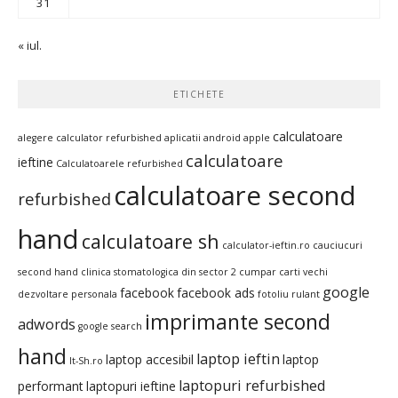
31
« iul.
ETICHETE
calculatoare
alegere calculator refurbished
aplicatii android
apple
calculatoare
ieftine
Calculatoarele refurbished
calculatoare second
refurbished
hand
calculatoare sh
calculator-ieftin.ro
cauciucuri
second hand
clinica stomatologica din sector 2
cumpar carti vechi
google
facebook
facebook ads
dezvoltare personala
fotoliu rulant
imprimante second
adwords
google search
hand
laptop ieftin
laptop accesibil
laptop
It-Sh.ro
laptopuri refurbished
performant
laptopuri ieftine