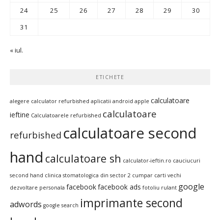
24
25
26
27
28
29
30
31
« iul.
ETICHETE
calculatoare
alegere calculator refurbished
aplicatii android
apple
calculatoare
ieftine
Calculatoarele refurbished
calculatoare second
refurbished
hand
calculatoare sh
calculator-ieftin.ro
cauciucuri
second hand
clinica stomatologica din sector 2
cumpar carti vechi
google
facebook
facebook ads
dezvoltare personala
fotoliu rulant
imprimante second
adwords
google search