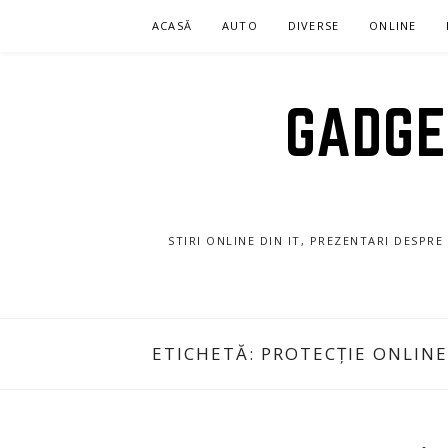
Sari
ACASĂ
AUTO
DIVERSE
ONLINE
la
conținut
GADGET
STIRI ONLINE DIN IT, PREZENTARI DESPR
ETICHETĂ:
PROTECȚIE ONLINE