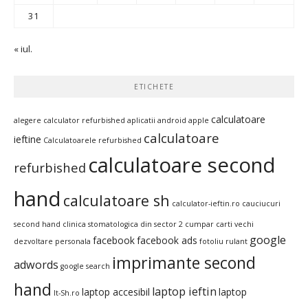
31
« iul.
ETICHETE
calculatoare
alegere calculator refurbished
aplicatii android
apple
calculatoare
ieftine
Calculatoarele refurbished
calculatoare second
refurbished
hand
calculatoare sh
calculator-ieftin.ro
cauciucuri
second hand
clinica stomatologica din sector 2
cumpar carti vechi
google
facebook
facebook ads
dezvoltare personala
fotoliu rulant
imprimante second
adwords
google search
hand
laptop ieftin
laptop accesibil
laptop
It-Sh.ro