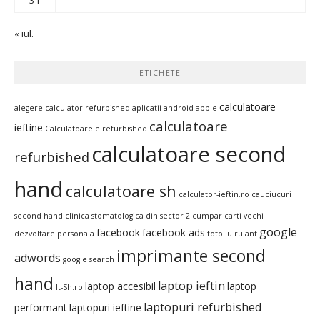
« iul.
ETICHETE
calculatoare
alegere calculator refurbished
aplicatii android
apple
calculatoare
ieftine
Calculatoarele refurbished
calculatoare second
refurbished
hand
calculatoare sh
calculator-ieftin.ro
cauciucuri
second hand
clinica stomatologica din sector 2
cumpar carti vechi
google
facebook
facebook ads
dezvoltare personala
fotoliu rulant
imprimante second
adwords
google search
hand
laptop ieftin
laptop accesibil
laptop
It-Sh.ro
laptopuri refurbished
performant
laptopuri ieftine