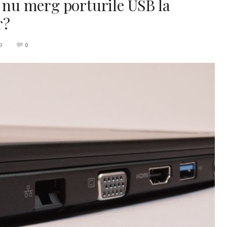
d nu merg porturile USB la
r?
9
0