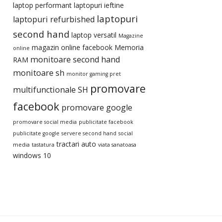
laptop performant
laptopuri ieftine
laptopuri
laptopuri refurbished
second hand
laptop versatil
Magazine
magazin online facebook
Memoria
online
monitoare second hand
RAM
monitoare sh
monitor gaming pret
promovare
multifunctionale SH
facebook
promovare google
promovare social media
publicitate facebook
publicitate google
servere second hand
social
tractari auto
media
tastatura
viata sanatoasa
windows 10