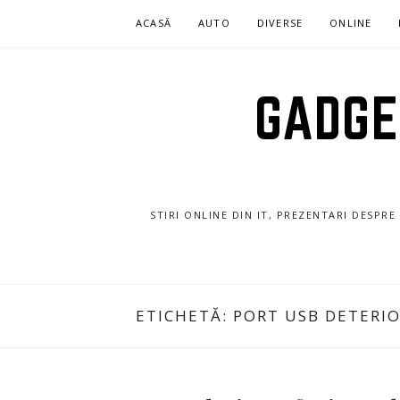
Sari
ACASĂ
AUTO
DIVERSE
ONLINE
la
conținut
GADGET
STIRI ONLINE DIN IT, PREZENTARI DESPR
ETICHETĂ:
PORT USB DETERI