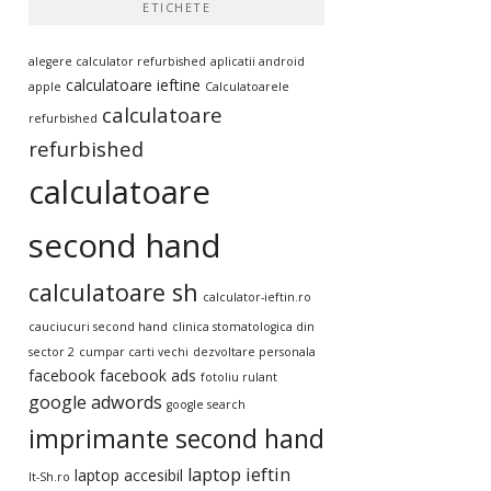
ETICHETE
alegere calculator refurbished
aplicatii android
calculatoare ieftine
apple
Calculatoarele
calculatoare
refurbished
refurbished
calculatoare
second hand
calculatoare sh
calculator-ieftin.ro
cauciucuri second hand
clinica stomatologica din
sector 2
cumpar carti vechi
dezvoltare personala
facebook
facebook ads
fotoliu rulant
google adwords
google search
imprimante second hand
laptop ieftin
laptop accesibil
It-Sh.ro