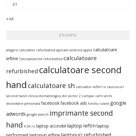
31
« iul.
ETICHETE
calculatoare
alegere calculator refurbished
aplicatii android
apple
calculatoare
ieftine
Calculatoarele refurbished
calculatoare second
refurbished
hand
calculatoare sh
calculator-ieftin.ro
cauciucuri
second hand
clinica stomatologica din sector 2
cumpar carti vechi
google
facebook
facebook ads
dezvoltare personala
fotoliu rulant
imprimante second
adwords
google search
hand
laptop ieftin
laptop accesibil
laptop
It-Sh.ro
laptopuri refurbished
performant
laptopuri ieftine