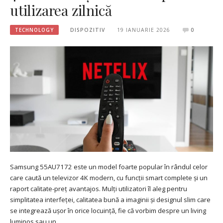
utilizarea zilnică
TECHNOLOGY
DISPOZITIV
19 IANUARIE 2026
0
Samsung 55AU7172 este un model foarte popular în rândul celor
care caută un televizor 4K modern, cu funcții smart complete și un
raport calitate-preț avantajos. Mulți utilizatori îl aleg pentru
simplitatea interfeței, calitatea bună a imaginii și designul slim care
se integrează ușor în orice locuință, fie că vorbim despre un living
luminos sau un…