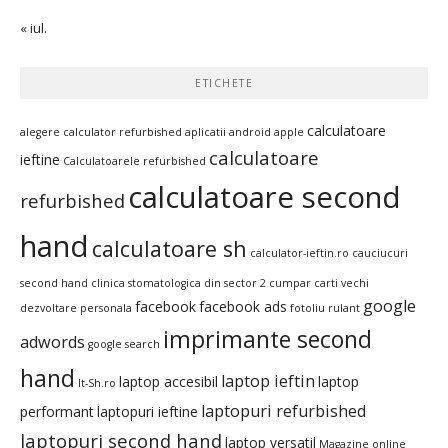
« iul.
ETICHETE
calculatoare
alegere calculator refurbished
aplicatii android
apple
calculatoare
ieftine
Calculatoarele refurbished
calculatoare second
refurbished
hand
calculatoare sh
calculator-ieftin.ro
cauciucuri
second hand
clinica stomatologica din sector 2
cumpar carti vechi
google
facebook
facebook ads
dezvoltare personala
fotoliu rulant
imprimante second
adwords
google search
hand
laptop ieftin
laptop accesibil
laptop
It-Sh.ro
laptopuri refurbished
performant
laptopuri ieftine
laptopuri second hand
laptop versatil
Magazine online