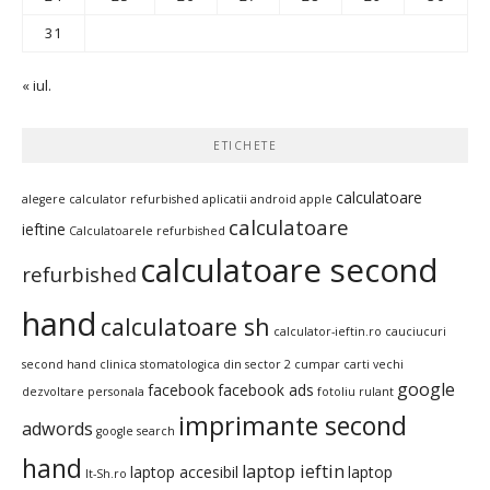
31
« iul.
ETICHETE
calculatoare
alegere calculator refurbished
aplicatii android
apple
calculatoare
ieftine
Calculatoarele refurbished
calculatoare second
refurbished
hand
calculatoare sh
calculator-ieftin.ro
cauciucuri
second hand
clinica stomatologica din sector 2
cumpar carti vechi
google
facebook
facebook ads
dezvoltare personala
fotoliu rulant
imprimante second
adwords
google search
hand
laptop ieftin
laptop accesibil
laptop
It-Sh.ro