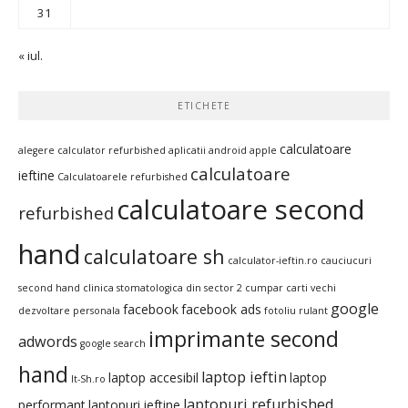
31
« iul.
ETICHETE
calculatoare
alegere calculator refurbished
aplicatii android
apple
calculatoare
ieftine
Calculatoarele refurbished
calculatoare second
refurbished
hand
calculatoare sh
calculator-ieftin.ro
cauciucuri
second hand
clinica stomatologica din sector 2
cumpar carti vechi
google
facebook
facebook ads
dezvoltare personala
fotoliu rulant
imprimante second
adwords
google search
hand
laptop ieftin
laptop accesibil
laptop
It-Sh.ro
laptopuri refurbished
performant
laptopuri ieftine