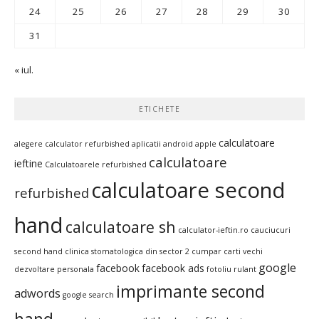
24
25
26
27
28
29
30
31
« iul.
ETICHETE
calculatoare
alegere calculator refurbished
aplicatii android
apple
calculatoare
ieftine
Calculatoarele refurbished
calculatoare second
refurbished
hand
calculatoare sh
calculator-ieftin.ro
cauciucuri
second hand
clinica stomatologica din sector 2
cumpar carti vechi
google
facebook
facebook ads
dezvoltare personala
fotoliu rulant
imprimante second
adwords
google search