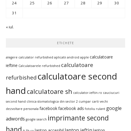
24
25
26
27
28
29
30
31
« iul.
ETICHETE
calculatoare
alegere calculator refurbished
aplicatii android
apple
calculatoare
ieftine
Calculatoarele refurbished
calculatoare second
refurbished
hand
calculatoare sh
calculator-ieftin.ro
cauciucuri
second hand
clinica stomatologica din sector 2
cumpar carti vechi
google
facebook
facebook ads
dezvoltare personala
fotoliu rulant
imprimante second
adwords
google search
hand
laptop ieftin
laptop accesibil
laptop
It-Sh.ro