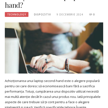
hand?
TECHNOLOGY
DISPOZITIV
9 DECEMBRIE 2024
0
Achiziționarea unui laptop second-hand este o alegere populară
pentru cei care doresc să economisească bani fără a sacrifica
performanța. Totuși, cumpărarea unui dispozitiv utilizat necesită
mai multă atenție decât în cazul unui produs nou. Iată principalele
aspecte de care trebuie să ții cont pentru a face o alegere
inteligentă și sigură. Verifică specificațiile tehnice Înainte…