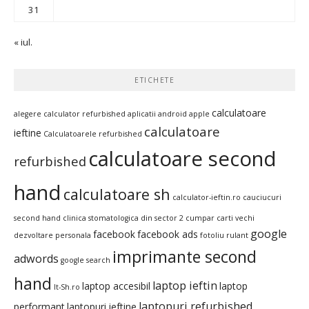
31
« iul.
ETICHETE
calculatoare
alegere calculator refurbished
aplicatii android
apple
calculatoare
ieftine
Calculatoarele refurbished
calculatoare second
refurbished
hand
calculatoare sh
calculator-ieftin.ro
cauciucuri
second hand
clinica stomatologica din sector 2
cumpar carti vechi
google
facebook
facebook ads
dezvoltare personala
fotoliu rulant
imprimante second
adwords
google search
hand
laptop ieftin
laptop accesibil
laptop
It-Sh.ro
laptopuri refurbished
performant
laptopuri ieftine