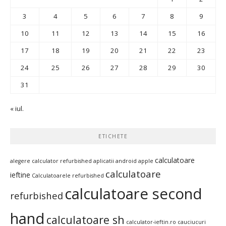
3
4
5
6
7
8
9
10
11
12
13
14
15
16
17
18
19
20
21
22
23
24
25
26
27
28
29
30
31
« iul.
ETICHETE
calculatoare
alegere calculator refurbished
aplicatii android
apple
calculatoare
ieftine
Calculatoarele refurbished
calculatoare second
refurbished
hand
calculatoare sh
calculator-ieftin.ro
cauciucuri