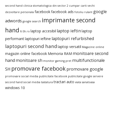
second hand
clinica stomatologica din sector 2
cumpar carti vechi
google
facebook
facebook ads
dezvoltare personala
fotoliu rulant
imprimante second
adwords
google search
hand
laptop ieftin
laptop accesibil
laptop
It-Sh.ro
laptopuri refurbished
performant
laptopuri ieftine
laptopuri second hand
laptop versatil
Magazine online
monitoare second
magazin online facebook
Memoria RAM
hand
monitoare sh
multifunctionale
monitor gaming pret
promovare facebook
SH
promovare google
promovare social media
publicitate facebook
publicitate google
servere
tractari auto
second hand
social media
tastatura
viata sanatoasa
windows 10