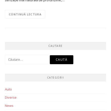
senzație mai naturală de profunzime,…
CONTINUĂ LECTURA
CAUTARE
Caută
după:
CATEGORII
Auto
Diverse
News