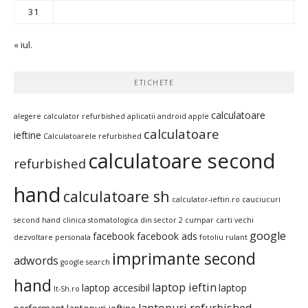
31
« iul.
ETICHETE
calculatoare
alegere calculator refurbished
aplicatii android
apple
calculatoare
ieftine
Calculatoarele refurbished
calculatoare second
refurbished
hand
calculatoare sh
calculator-ieftin.ro
cauciucuri
second hand
clinica stomatologica din sector 2
cumpar carti vechi
google
facebook
facebook ads
dezvoltare personala
fotoliu rulant
imprimante second
adwords
google search
hand
laptop ieftin
laptop accesibil
laptop
It-Sh.ro
laptopuri refurbished