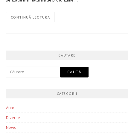
senzație mai naturală de profunzime,…
CONTINUĂ LECTURA
CAUTARE
Caută
după:
CATEGORII
Auto
Diverse
News