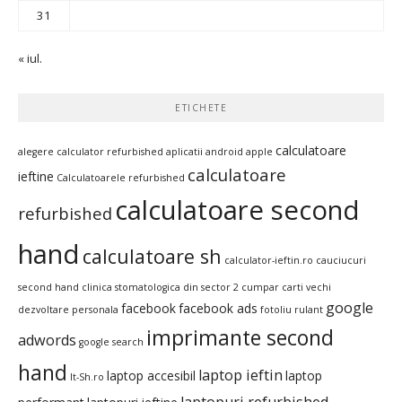
31
« iul.
ETICHETE
calculatoare
alegere calculator refurbished
aplicatii android
apple
calculatoare
ieftine
Calculatoarele refurbished
calculatoare second
refurbished
hand
calculatoare sh
calculator-ieftin.ro
cauciucuri
second hand
clinica stomatologica din sector 2
cumpar carti vechi
google
facebook
facebook ads
dezvoltare personala
fotoliu rulant
imprimante second
adwords
google search
hand
laptop ieftin
laptop accesibil
laptop
It-Sh.ro
laptopuri refurbished