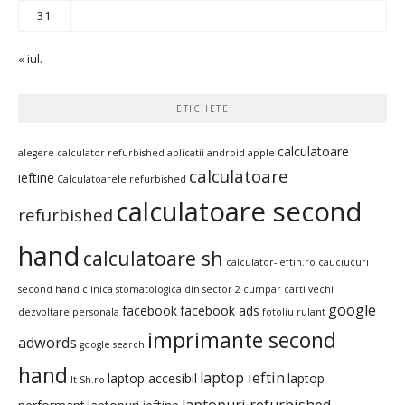
31
« iul.
ETICHETE
calculatoare
alegere calculator refurbished
aplicatii android
apple
calculatoare
ieftine
Calculatoarele refurbished
calculatoare second
refurbished
hand
calculatoare sh
calculator-ieftin.ro
cauciucuri
second hand
clinica stomatologica din sector 2
cumpar carti vechi
google
facebook
facebook ads
dezvoltare personala
fotoliu rulant
imprimante second
adwords
google search
hand
laptop ieftin
laptop accesibil
laptop
It-Sh.ro
laptopuri refurbished