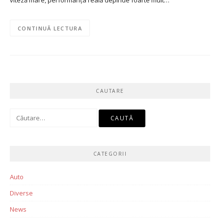
viteză mare, performanța reală depinde foarte mult…
CONTINUĂ LECTURA
CAUTARE
Caută
după:
CATEGORII
Auto
Diverse
News