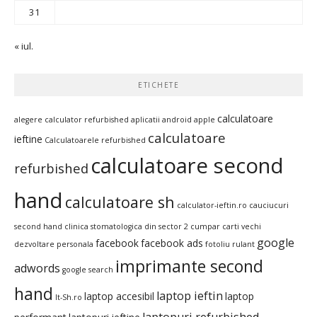
31
« iul.
ETICHETE
calculatoare
alegere calculator refurbished
aplicatii android
apple
calculatoare
ieftine
Calculatoarele refurbished
calculatoare second
refurbished
hand
calculatoare sh
calculator-ieftin.ro
cauciucuri
second hand
clinica stomatologica din sector 2
cumpar carti vechi
google
facebook
facebook ads
dezvoltare personala
fotoliu rulant
imprimante second
adwords
google search
hand
laptop ieftin
laptop accesibil
laptop
It-Sh.ro
laptopuri refurbished