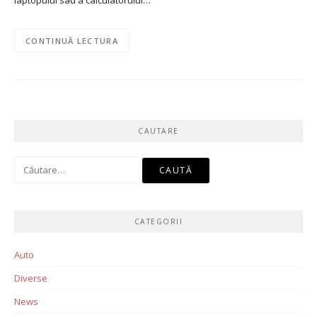
laptopului sau a calculatorului…
CONTINUĂ LECTURA
CAUTARE
Caută
după:
CATEGORII
Auto
Diverse
News