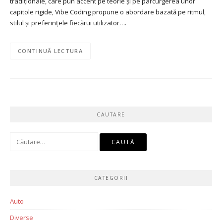
tradiționale, care pun accent pe teorie și pe parcurgerea unor
capitole rigide, Vibe Coding propune o abordare bazată pe ritmul,
stilul și preferințele fiecărui utilizator….
CONTINUĂ LECTURA
CAUTARE
Caută
după:
CATEGORII
Auto
Diverse