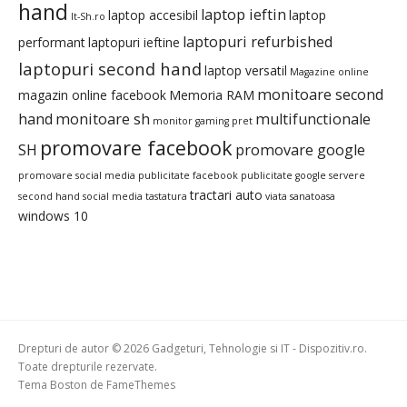
hand
laptop ieftin
laptop accesibil
laptop
It-Sh.ro
laptopuri refurbished
performant
laptopuri ieftine
laptopuri second hand
laptop versatil
Magazine online
monitoare second
magazin online facebook
Memoria RAM
hand
monitoare sh
multifunctionale
monitor gaming pret
promovare facebook
SH
promovare google
promovare social media
publicitate facebook
publicitate google
servere
tractari auto
second hand
social media
tastatura
viata sanatoasa
windows 10
Drepturi de autor © 2026 Gadgeturi, Tehnologie si IT - Dispozitiv.ro.
Toate drepturile rezervate.
Tema Boston de
FameThemes