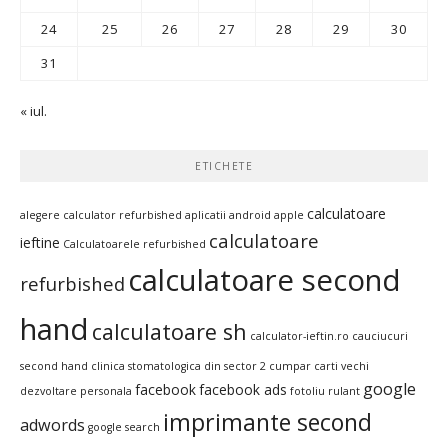
24
25
26
27
28
29
30
31
« iul.
ETICHETE
calculatoare
alegere calculator refurbished
aplicatii android
apple
calculatoare
ieftine
Calculatoarele refurbished
calculatoare second
refurbished
hand
calculatoare sh
calculator-ieftin.ro
cauciucuri
second hand
clinica stomatologica din sector 2
cumpar carti vechi
google
facebook
facebook ads
dezvoltare personala
fotoliu rulant
imprimante second
adwords
google search