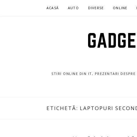
Sari
ACASĂ
AUTO
DIVERSE
ONLINE
la
conținut
GADGET
STIRI ONLINE DIN IT, PREZENTARI DESPR
ETICHETĂ:
LAPTOPURI SECON