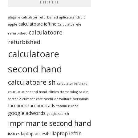
ETICHETE
alegere calculator refurbished
aplicatii android
calculatoare ieftine
apple
Calculatoarele
calculatoare
refurbished
refurbished
calculatoare
second hand
calculatoare sh
calculator-ieftin.ro
cauciucuri second hand
clinica stomatologica din
sector 2
cumpar carti vechi
dezvoltare personala
facebook
facebook ads
fotoliu rulant
google adwords
google search
imprimante second hand
laptop ieftin
laptop accesibil
It-Sh.ro