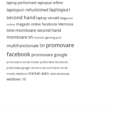
laptop performant
laptopuri ieftine
laptopuri
laptopuri refurbished
second hand
laptop versatil
Magazine
magazin online facebook
Memoria
online
monitoare second hand
RAM
monitoare sh
monitor gaming pret
promovare
multifunctionale SH
facebook
promovare google
promovare social media
publicitate facebook
publicitate google
servere second hand
social
tractari auto
media
tastatura
viata sanatoasa
windows 10