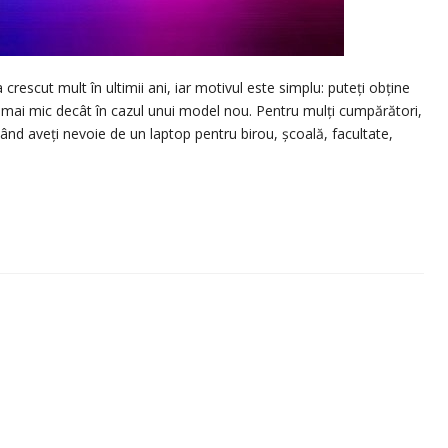
rescut mult în ultimii ani, iar motivul este simplu: puteți obține
il mai mic decât în cazul unui model nou. Pentru mulți cumpărători,
când aveți nevoie de un laptop pentru birou, școală, facultate,