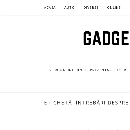
Sari
ACASĂ
AUTO
DIVERSE
ONLINE
la
conținut
GADGET
STIRI ONLINE DIN IT, PREZENTARI DESPR
ETICHETĂ:
ÎNTREBĂRI DESPRE