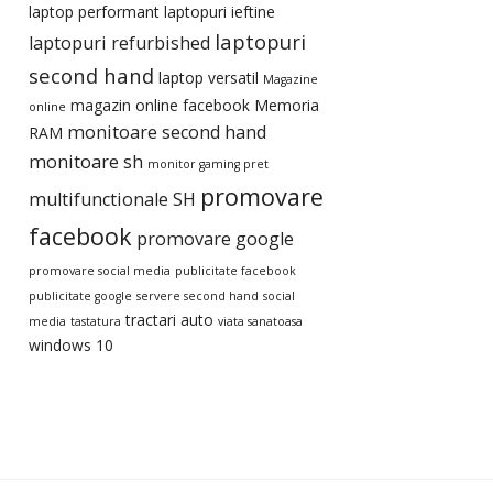
laptop performant
laptopuri ieftine
laptopuri
laptopuri refurbished
second hand
laptop versatil
Magazine
magazin online facebook
Memoria
online
monitoare second hand
RAM
monitoare sh
monitor gaming pret
promovare
multifunctionale SH
facebook
promovare google
promovare social media
publicitate facebook
publicitate google
servere second hand
social
tractari auto
media
tastatura
viata sanatoasa
windows 10