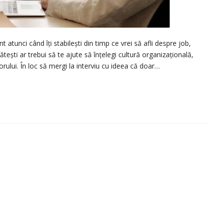
 atunci când îți stabilești din timp ce vrei să afli despre job,
tești ar trebui să te ajute să înțelegi cultură organizațională,
orului. În loc să mergi la interviu cu ideea că doar…