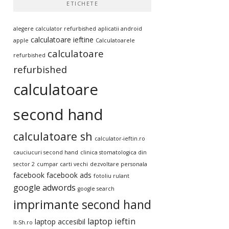
ETICHETE
alegere calculator refurbished
aplicatii android
calculatoare ieftine
apple
Calculatoarele
calculatoare
refurbished
refurbished
calculatoare
second hand
calculatoare sh
calculator-ieftin.ro
cauciucuri second hand
clinica stomatologica din
sector 2
cumpar carti vechi
dezvoltare personala
facebook
facebook ads
fotoliu rulant
google adwords
google search
imprimante second hand
laptop ieftin
laptop accesibil
It-Sh.ro