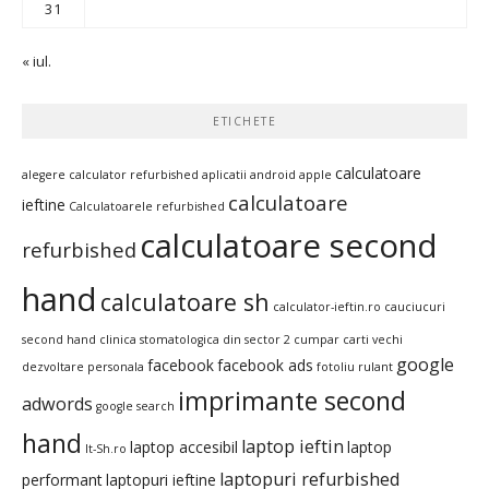
31
« iul.
ETICHETE
calculatoare
alegere calculator refurbished
aplicatii android
apple
calculatoare
ieftine
Calculatoarele refurbished
calculatoare second
refurbished
hand
calculatoare sh
calculator-ieftin.ro
cauciucuri
second hand
clinica stomatologica din sector 2
cumpar carti vechi
google
facebook
facebook ads
dezvoltare personala
fotoliu rulant
imprimante second
adwords
google search
hand
laptop ieftin
laptop accesibil
laptop
It-Sh.ro
laptopuri refurbished
performant
laptopuri ieftine