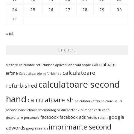
24
25
26
27
28
29
30
31
« iul.
ETICHETE
calculatoare
alegere calculator refurbished
aplicatii android
apple
calculatoare
ieftine
Calculatoarele refurbished
calculatoare second
refurbished
hand
calculatoare sh
calculator-ieftin.ro
cauciucuri
second hand
clinica stomatologica din sector 2
cumpar carti vechi
google
facebook
facebook ads
dezvoltare personala
fotoliu rulant
imprimante second
adwords
google search