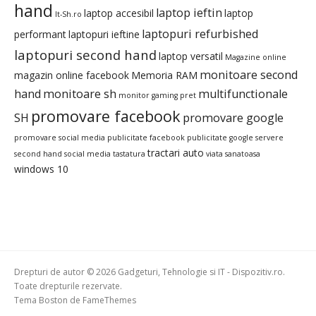
hand
laptop ieftin
laptop accesibil
laptop
It-Sh.ro
laptopuri refurbished
performant
laptopuri ieftine
laptopuri second hand
laptop versatil
Magazine online
monitoare second
magazin online facebook
Memoria RAM
hand
monitoare sh
multifunctionale
monitor gaming pret
promovare facebook
SH
promovare google
promovare social media
publicitate facebook
publicitate google
servere
tractari auto
second hand
social media
tastatura
viata sanatoasa
windows 10
Drepturi de autor © 2026 Gadgeturi, Tehnologie si IT - Dispozitiv.ro.
Toate drepturile rezervate.
Tema Boston de
FameThemes