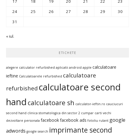
17
18
19
20
21
22
23
24
25
26
27
28
29
30
31
« iul.
ETICHETE
calculatoare
alegere calculator refurbished
aplicatii android
apple
calculatoare
ieftine
Calculatoarele refurbished
calculatoare second
refurbished
hand
calculatoare sh
calculator-ieftin.ro
cauciucuri
second hand
clinica stomatologica din sector 2
cumpar carti vechi
google
facebook
facebook ads
dezvoltare personala
fotoliu rulant
imprimante second
adwords
google search