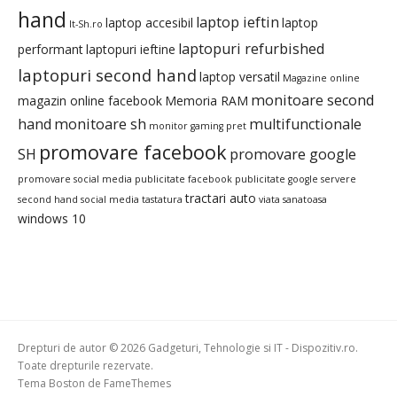
hand
laptop ieftin
laptop accesibil
laptop
It-Sh.ro
laptopuri refurbished
performant
laptopuri ieftine
laptopuri second hand
laptop versatil
Magazine online
monitoare second
magazin online facebook
Memoria RAM
hand
monitoare sh
multifunctionale
monitor gaming pret
promovare facebook
SH
promovare google
promovare social media
publicitate facebook
publicitate google
servere
tractari auto
second hand
social media
tastatura
viata sanatoasa
windows 10
Drepturi de autor © 2026 Gadgeturi, Tehnologie si IT - Dispozitiv.ro.
Toate drepturile rezervate.
Tema Boston de
FameThemes