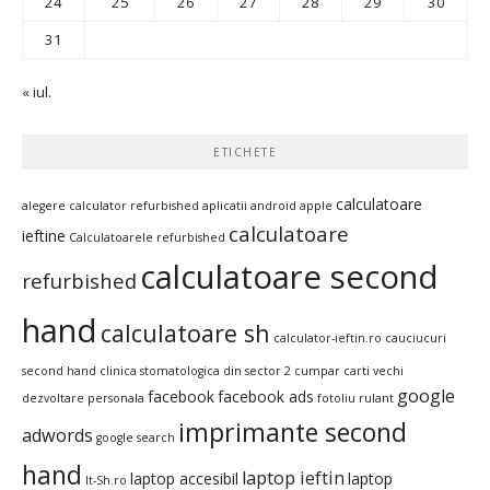
24
25
26
27
28
29
30
31
« iul.
ETICHETE
calculatoare
alegere calculator refurbished
aplicatii android
apple
calculatoare
ieftine
Calculatoarele refurbished
calculatoare second
refurbished
hand
calculatoare sh
calculator-ieftin.ro
cauciucuri
second hand
clinica stomatologica din sector 2
cumpar carti vechi
google
facebook
facebook ads
dezvoltare personala
fotoliu rulant
imprimante second
adwords
google search
hand
laptop ieftin
laptop accesibil
laptop
It-Sh.ro