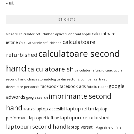
« iul.
ETICHETE
calculatoare
alegere calculator refurbished
aplicatii android
apple
calculatoare
ieftine
Calculatoarele refurbished
calculatoare second
refurbished
hand
calculatoare sh
calculator-ieftin.ro
cauciucuri
second hand
clinica stomatologica din sector 2
cumpar carti vechi
google
facebook
facebook ads
dezvoltare personala
fotoliu rulant
imprimante second
adwords
google search
hand
laptop ieftin
laptop accesibil
laptop
It-Sh.ro
laptopuri refurbished
performant
laptopuri ieftine
laptopuri second hand
laptop versatil
Magazine online