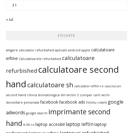
31
« iul.
ETICHETE
calculatoare
alegere calculator refurbished
aplicatii android
apple
calculatoare
ieftine
Calculatoarele refurbished
calculatoare second
refurbished
hand
calculatoare sh
calculator-ieftin.ro
cauciucuri
second hand
clinica stomatologica din sector 2
cumpar carti vechi
google
facebook
facebook ads
dezvoltare personala
fotoliu rulant
imprimante second
adwords
google search
hand
laptop ieftin
laptop accesibil
laptop
It-Sh.ro
laptopuri refurbished