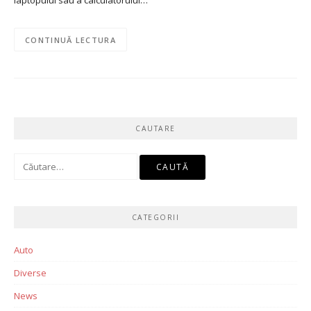
laptopului sau a calculatorului…
CONTINUĂ LECTURA
CAUTARE
Caută
după:
CATEGORII
Auto
Diverse
News