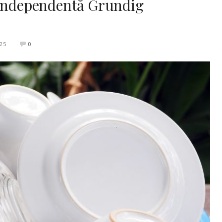
 independentă Grundig
25
0