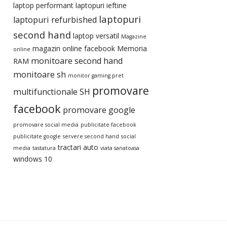
laptop performant
laptopuri ieftine
laptopuri
laptopuri refurbished
second hand
laptop versatil
Magazine
magazin online facebook
Memoria
online
monitoare second hand
RAM
monitoare sh
monitor gaming pret
promovare
multifunctionale SH
facebook
promovare google
promovare social media
publicitate facebook
publicitate google
servere second hand
social
tractari auto
media
tastatura
viata sanatoasa
windows 10