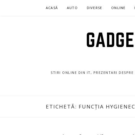
Sari
ACASĂ
AUTO
DIVERSE
ONLINE
la
conținut
GADGET
STIRI ONLINE DIN IT, PREZENTARI DESPR
ETICHETĂ:
FUNCȚIA HYGIENE