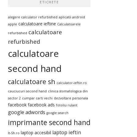
ETICHETE
alegere calculator refurbished
aplicatii android
calculatoare ieftine
apple
Calculatoarele
calculatoare
refurbished
refurbished
calculatoare
second hand
calculatoare sh
calculator-ieftin.ro
cauciucuri second hand
clinica stomatologica din
sector 2
cumpar carti vechi
dezvoltare personala
facebook
facebook ads
fotoliu rulant
google adwords
google search
imprimante second hand
laptop ieftin
laptop accesibil
It-Sh.ro