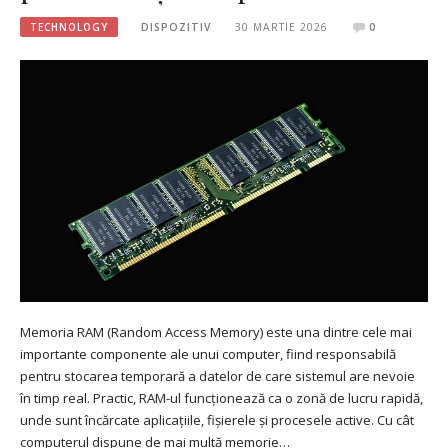
TECHNOLOGY
DISPOZITIV
30 MARTIE 2026
0
Memoria RAM (Random Access Memory) este una dintre cele mai
importante componente ale unui computer, fiind responsabilă
pentru stocarea temporară a datelor de care sistemul are nevoie
în timp real. Practic, RAM-ul funcționează ca o zonă de lucru rapidă,
unde sunt încărcate aplicațiile, fișierele și procesele active. Cu cât
computerul dispune de mai multă memorie…