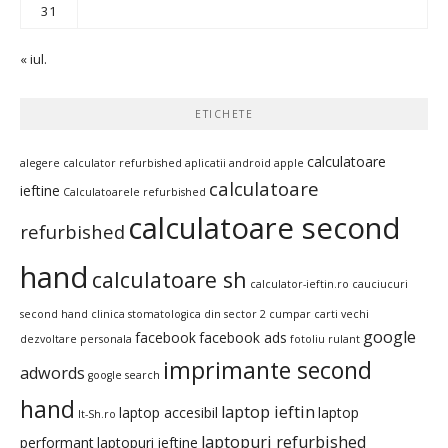
31
« iul.
ETICHETE
calculatoare
alegere calculator refurbished
aplicatii android
apple
calculatoare
ieftine
Calculatoarele refurbished
calculatoare second
refurbished
hand
calculatoare sh
calculator-ieftin.ro
cauciucuri
second hand
clinica stomatologica din sector 2
cumpar carti vechi
google
facebook
facebook ads
dezvoltare personala
fotoliu rulant
imprimante second
adwords
google search
hand
laptop ieftin
laptop accesibil
laptop
It-Sh.ro
laptopuri refurbished
performant
laptopuri ieftine