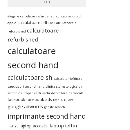
ETICHETE
alegere calculator refurbished
aplicatii android
calculatoare ieftine
apple
Calculatoarele
calculatoare
refurbished
refurbished
calculatoare
second hand
calculatoare sh
calculator-ieftin.ro
cauciucuri second hand
clinica stomatologica din
sector 2
cumpar carti vechi
dezvoltare personala
facebook
facebook ads
fotoliu rulant
google adwords
google search
imprimante second hand
laptop ieftin
laptop accesibil
It-Sh.ro