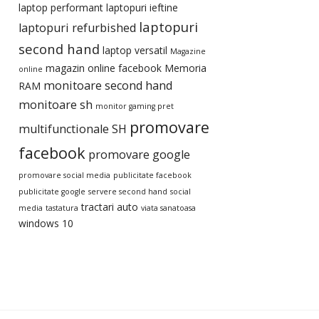
laptop performant
laptopuri ieftine
laptopuri
laptopuri refurbished
second hand
laptop versatil
Magazine
magazin online facebook
Memoria
online
monitoare second hand
RAM
monitoare sh
monitor gaming pret
promovare
multifunctionale SH
facebook
promovare google
promovare social media
publicitate facebook
publicitate google
servere second hand
social
tractari auto
media
tastatura
viata sanatoasa
windows 10