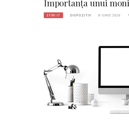
Importanța unui moni
DISPOZITIV
8 IUNIE 2026
STIRI IT