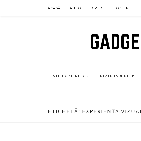
Sari
ACASĂ
AUTO
DIVERSE
ONLINE
la
conținut
GADGET
STIRI ONLINE DIN IT, PREZENTARI DESPR
ETICHETĂ:
EXPERIENȚA VIZUA