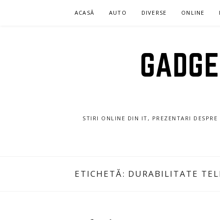
Sari
ACASĂ
AUTO
DIVERSE
ONLINE
la
conținut
GADGET
STIRI ONLINE DIN IT, PREZENTARI DESPR
ETICHETĂ:
DURABILITATE TEL