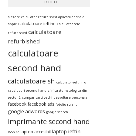
ETICHETE
alegere calculator refurbished
aplicatii android
calculatoare ieftine
apple
Calculatoarele
calculatoare
refurbished
refurbished
calculatoare
second hand
calculatoare sh
calculator-ieftin.ro
cauciucuri second hand
clinica stomatologica din
sector 2
cumpar carti vechi
dezvoltare personala
facebook
facebook ads
fotoliu rulant
google adwords
google search
imprimante second hand
laptop ieftin
laptop accesibil
It-Sh.ro