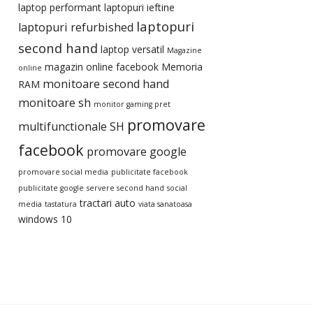
laptop performant
laptopuri ieftine
laptopuri
laptopuri refurbished
second hand
laptop versatil
Magazine
magazin online facebook
Memoria
online
monitoare second hand
RAM
monitoare sh
monitor gaming pret
promovare
multifunctionale SH
facebook
promovare google
promovare social media
publicitate facebook
publicitate google
servere second hand
social
tractari auto
media
tastatura
viata sanatoasa
windows 10