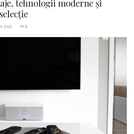
aje, tehnologii moderne și
selecție
IE 2026
0