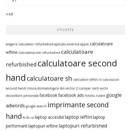
« iul.
ETICHETE
calculatoare
alegere calculator refurbished
aplicatii android
apple
calculatoare
ieftine
Calculatoarele refurbished
calculatoare second
refurbished
hand
calculatoare sh
calculator-ieftin.ro
cauciucuri
second hand
clinica stomatologica din sector 2
cumpar carti vechi
google
facebook
facebook ads
dezvoltare personala
fotoliu rulant
imprimante second
adwords
google search
hand
laptop ieftin
laptop accesibil
laptop
It-Sh.ro
laptopuri refurbished
performant
laptopuri ieftine