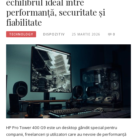
echilibrul ideal între
performanță, securitate și
fiabilitate
TECHNOLOGY
DISPOZITIV
25 MARTIE 2026
0
HP Pro Tower 400 G9 este un desktop gândit special pentru
companii, freelanceri și utilizatori care au nevoie de performanță