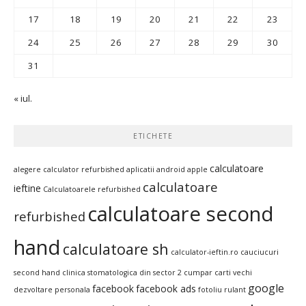
17
18
19
20
21
22
23
24
25
26
27
28
29
30
31
« iul.
ETICHETE
calculatoare
alegere calculator refurbished
aplicatii android
apple
calculatoare
ieftine
Calculatoarele refurbished
calculatoare second
refurbished
hand
calculatoare sh
calculator-ieftin.ro
cauciucuri
second hand
clinica stomatologica din sector 2
cumpar carti vechi
google
facebook
facebook ads
dezvoltare personala
fotoliu rulant