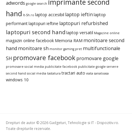
imprimante second
adwords
google search
hand
laptop ieftin
laptop accesibil
laptop
It-Sh.ro
laptopuri refurbished
performant
laptopuri ieftine
laptopuri second hand
laptop versatil
Magazine online
monitoare second
magazin online facebook
Memoria RAM
hand
monitoare sh
multifunctionale
monitor gaming pret
promovare facebook
SH
promovare google
promovare social media
publicitate facebook
publicitate google
servere
tractari auto
second hand
social media
tastatura
viata sanatoasa
windows 10
Drepturi de autor © 2026 Gadgeturi, Tehnologie si IT - Dispozitiv.ro.
Toate drepturile rezervate.