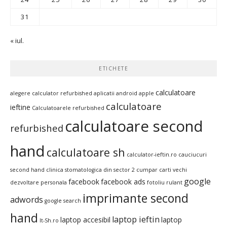
31
« iul.
ETICHETE
calculatoare
alegere calculator refurbished
aplicatii android
apple
calculatoare
ieftine
Calculatoarele refurbished
calculatoare second
refurbished
hand
calculatoare sh
calculator-ieftin.ro
cauciucuri
second hand
clinica stomatologica din sector 2
cumpar carti vechi
google
facebook
facebook ads
dezvoltare personala
fotoliu rulant
imprimante second
adwords
google search
hand
laptop ieftin
laptop accesibil
laptop
It-Sh.ro