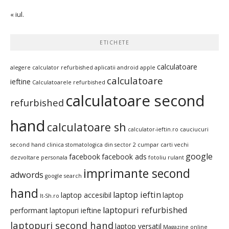
« iul.
ETICHETE
calculatoare
alegere calculator refurbished
aplicatii android
apple
calculatoare
ieftine
Calculatoarele refurbished
calculatoare second
refurbished
hand
calculatoare sh
calculator-ieftin.ro
cauciucuri
second hand
clinica stomatologica din sector 2
cumpar carti vechi
google
facebook
facebook ads
dezvoltare personala
fotoliu rulant
imprimante second
adwords
google search
hand
laptop ieftin
laptop accesibil
laptop
It-Sh.ro
laptopuri refurbished
performant
laptopuri ieftine
laptopuri second hand
laptop versatil
Magazine online