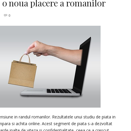
 o noua placere a romanilor
0
nsiune in randul romanilor. Rezultatele unui studiu de piata in
para si achita online. Acest segment de piata s-a dezvoltat
arde inalte de viteza si confidentialitate, ceea ce a crescut