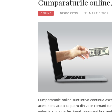
Cumparaturile online,
DISPOZITIV
31 MARTIE 2017
ONLINE
Cumparaturile online sunt intr-o continua asce
acest sens arata ca patru din zece romani cum
puternic si s-a perfectionat, ajungand la stand