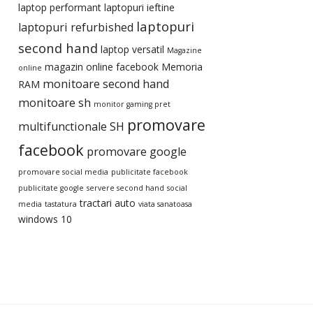
laptop performant
laptopuri ieftine
laptopuri
laptopuri refurbished
second hand
laptop versatil
Magazine
magazin online facebook
Memoria
online
monitoare second hand
RAM
monitoare sh
monitor gaming pret
promovare
multifunctionale SH
facebook
promovare google
promovare social media
publicitate facebook
publicitate google
servere second hand
social
tractari auto
media
tastatura
viata sanatoasa
windows 10