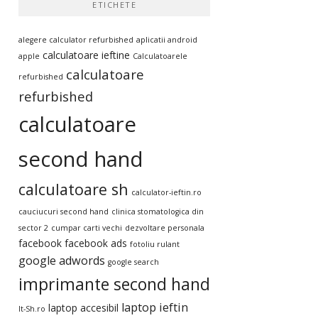
ETICHETE
alegere calculator refurbished
aplicatii android
calculatoare ieftine
apple
Calculatoarele
calculatoare
refurbished
refurbished
calculatoare
second hand
calculatoare sh
calculator-ieftin.ro
cauciucuri second hand
clinica stomatologica din
sector 2
cumpar carti vechi
dezvoltare personala
facebook
facebook ads
fotoliu rulant
google adwords
google search
imprimante second hand
laptop ieftin
laptop accesibil
It-Sh.ro