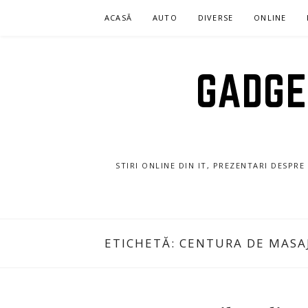
Sari
ACASĂ
AUTO
DIVERSE
ONLINE
la
conținut
GADGET
STIRI ONLINE DIN IT, PREZENTARI DESPR
ETICHETĂ:
CENTURA DE MASAJ