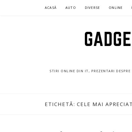
Sari
ACASĂ
AUTO
DIVERSE
ONLINE
la
conținut
GADGET
STIRI ONLINE DIN IT, PREZENTARI DESPR
ETICHETĂ:
CELE MAI APRECIA