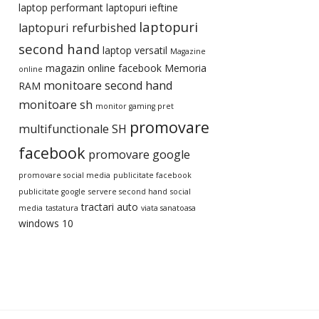
laptop performant
laptopuri ieftine
laptopuri
laptopuri refurbished
second hand
laptop versatil
Magazine
magazin online facebook
Memoria
online
monitoare second hand
RAM
monitoare sh
monitor gaming pret
promovare
multifunctionale SH
facebook
promovare google
promovare social media
publicitate facebook
publicitate google
servere second hand
social
tractari auto
media
tastatura
viata sanatoasa
windows 10