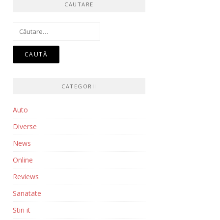
CAUTARE
Caută
după:
CATEGORII
Auto
Diverse
News
Online
Reviews
Sanatate
Stiri it