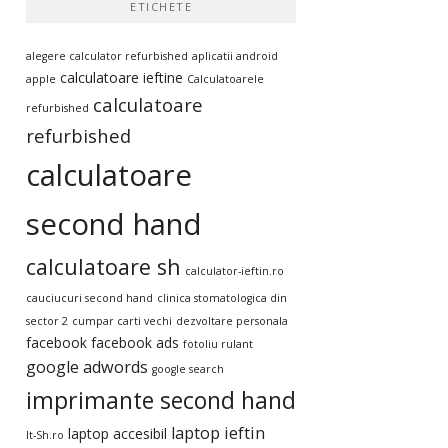
ETICHETE
alegere calculator refurbished
aplicatii android
calculatoare ieftine
apple
Calculatoarele
calculatoare
refurbished
refurbished
calculatoare
second hand
calculatoare sh
calculator-ieftin.ro
cauciucuri second hand
clinica stomatologica din
sector 2
cumpar carti vechi
dezvoltare personala
facebook
facebook ads
fotoliu rulant
google adwords
google search
imprimante second hand
laptop ieftin
laptop accesibil
It-Sh.ro