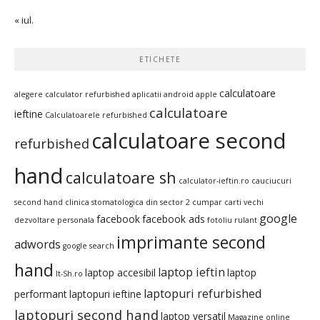
« iul.
ETICHETE
calculatoare
alegere calculator refurbished
aplicatii android
apple
calculatoare
ieftine
Calculatoarele refurbished
calculatoare second
refurbished
hand
calculatoare sh
calculator-ieftin.ro
cauciucuri
second hand
clinica stomatologica din sector 2
cumpar carti vechi
google
facebook
facebook ads
dezvoltare personala
fotoliu rulant
imprimante second
adwords
google search
hand
laptop ieftin
laptop accesibil
laptop
It-Sh.ro
laptopuri refurbished
performant
laptopuri ieftine
laptopuri second hand
laptop versatil
Magazine online