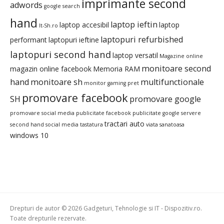
imprimante second
adwords
google search
hand
laptop ieftin
laptop accesibil
laptop
It-Sh.ro
laptopuri refurbished
performant
laptopuri ieftine
laptopuri second hand
laptop versatil
Magazine online
monitoare second
magazin online facebook
Memoria RAM
hand
monitoare sh
multifunctionale
monitor gaming pret
promovare facebook
SH
promovare google
promovare social media
publicitate facebook
publicitate google
servere
tractari auto
second hand
social media
tastatura
viata sanatoasa
windows 10
Drepturi de autor © 2026 Gadgeturi, Tehnologie si IT - Dispozitiv.ro.
Toate drepturile rezervate.