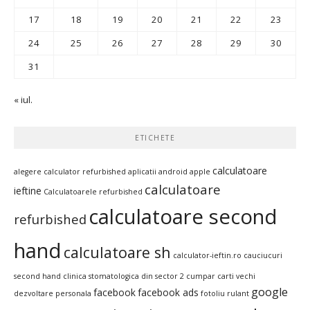
17
18
19
20
21
22
23
24
25
26
27
28
29
30
31
« iul.
ETICHETE
calculatoare
alegere calculator refurbished
aplicatii android
apple
calculatoare
ieftine
Calculatoarele refurbished
calculatoare second
refurbished
hand
calculatoare sh
calculator-ieftin.ro
cauciucuri
second hand
clinica stomatologica din sector 2
cumpar carti vechi
google
facebook
facebook ads
dezvoltare personala
fotoliu rulant