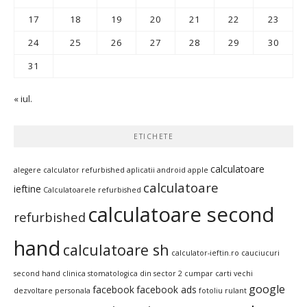
17
18
19
20
21
22
23
24
25
26
27
28
29
30
31
« iul.
ETICHETE
calculatoare
alegere calculator refurbished
aplicatii android
apple
calculatoare
ieftine
Calculatoarele refurbished
calculatoare second
refurbished
hand
calculatoare sh
calculator-ieftin.ro
cauciucuri
second hand
clinica stomatologica din sector 2
cumpar carti vechi
google
facebook
facebook ads
dezvoltare personala
fotoliu rulant