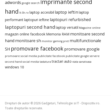
imprimante second
adwords
google search
hand
laptop ieftin
laptop accesibil
laptop
It-Sh.ro
laptopuri refurbished
performant
laptopuri ieftine
laptopuri second hand
laptop versatil
Magazine online
monitoare second
magazin online facebook
Memoria RAM
hand
monitoare sh
multifunctionale
monitor gaming pret
promovare facebook
SH
promovare google
promovare social media
publicitate facebook
publicitate google
servere
tractari auto
second hand
social media
tastatura
viata sanatoasa
windows 10
Drepturi de autor © 2026 Gadgeturi, Tehnologie si IT - Dispozitiv.ro.
Toate drepturile rezervate.