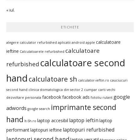
« iul.
ETICHETE
calculatoare
alegere calculator refurbished
aplicatii android
apple
calculatoare
ieftine
Calculatoarele refurbished
calculatoare second
refurbished
hand
calculatoare sh
calculator-ieftin.ro
cauciucuri
second hand
clinica stomatologica din sector 2
cumpar carti vechi
google
facebook
facebook ads
dezvoltare personala
fotoliu rulant
imprimante second
adwords
google search
hand
laptop ieftin
laptop accesibil
laptop
It-Sh.ro
laptopuri refurbished
performant
laptopuri ieftine
laptopuri second hand
laptop versatil
Magazine online