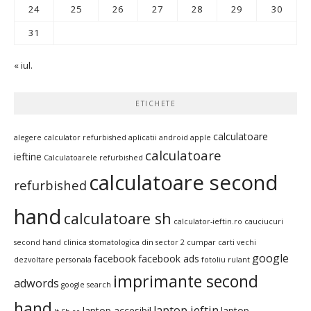
24
25
26
27
28
29
30
31
« iul.
ETICHETE
calculatoare
alegere calculator refurbished
aplicatii android
apple
calculatoare
ieftine
Calculatoarele refurbished
calculatoare second
refurbished
hand
calculatoare sh
calculator-ieftin.ro
cauciucuri
second hand
clinica stomatologica din sector 2
cumpar carti vechi
google
facebook
facebook ads
dezvoltare personala
fotoliu rulant
imprimante second
adwords
google search
hand
laptop ieftin
laptop accesibil
laptop