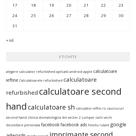
17
18
19
20
21
22
23
24
25
26
27
28
29
30
31
« iul.
ETICHETE
calculatoare
alegere calculator refurbished
aplicatii android
apple
calculatoare
ieftine
Calculatoarele refurbished
calculatoare second
refurbished
hand
calculatoare sh
calculator-ieftin.ro
cauciucuri
second hand
clinica stomatologica din sector 2
cumpar carti vechi
google
facebook
facebook ads
dezvoltare personala
fotoliu rulant
imprimante second
adwords