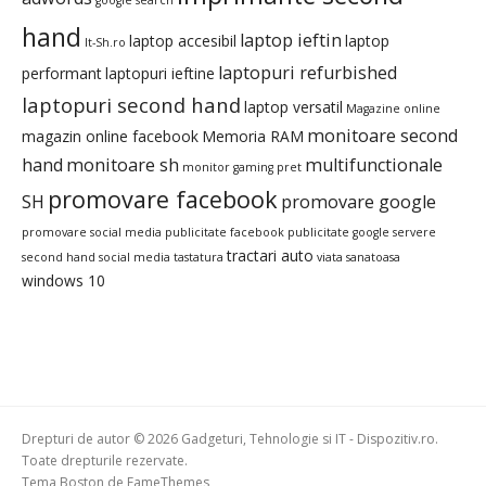
google search
hand
laptop ieftin
laptop accesibil
laptop
It-Sh.ro
laptopuri refurbished
performant
laptopuri ieftine
laptopuri second hand
laptop versatil
Magazine online
monitoare second
magazin online facebook
Memoria RAM
hand
monitoare sh
multifunctionale
monitor gaming pret
promovare facebook
SH
promovare google
promovare social media
publicitate facebook
publicitate google
servere
tractari auto
second hand
social media
tastatura
viata sanatoasa
windows 10
Drepturi de autor © 2026 Gadgeturi, Tehnologie si IT - Dispozitiv.ro.
Toate drepturile rezervate.
Tema Boston de
FameThemes