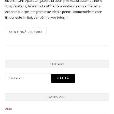
diversificării. Aparatul gătește la abur și mixează automat, într-o
singură etapă, fără a muta alimentele dintr-un recipient în altul.
Această funcție integrată este ideală pentru momentele în care
timpul este limitat, dar părinții vor totuși…
CONTINUĂ LECTURA
CAUTARE
Caută
după:
CATEGORII
Auto