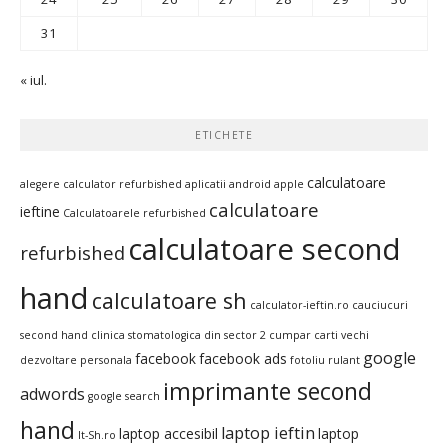
31
« iul.
ETICHETE
calculatoare
alegere calculator refurbished
aplicatii android
apple
calculatoare
ieftine
Calculatoarele refurbished
calculatoare second
refurbished
hand
calculatoare sh
calculator-ieftin.ro
cauciucuri
second hand
clinica stomatologica din sector 2
cumpar carti vechi
google
facebook
facebook ads
dezvoltare personala
fotoliu rulant
imprimante second
adwords
google search
hand
laptop ieftin
laptop accesibil
laptop
It-Sh.ro