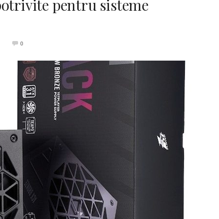
otrivite pentru sisteme
0