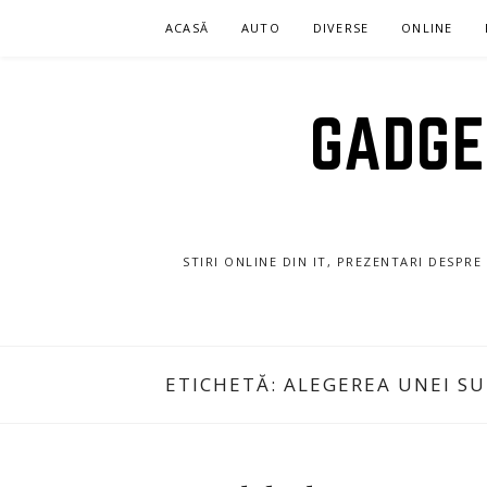
Sari
ACASĂ
AUTO
DIVERSE
ONLINE
la
conținut
GADGET
STIRI ONLINE DIN IT, PREZENTARI DESPR
ETICHETĂ:
ALEGEREA UNEI SU