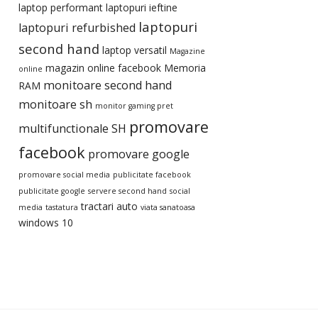
laptop performant
laptopuri ieftine
laptopuri
laptopuri refurbished
second hand
laptop versatil
Magazine
magazin online facebook
Memoria
online
monitoare second hand
RAM
monitoare sh
monitor gaming pret
promovare
multifunctionale SH
facebook
promovare google
promovare social media
publicitate facebook
publicitate google
servere second hand
social
tractari auto
media
tastatura
viata sanatoasa
windows 10