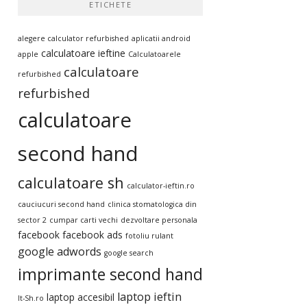
ETICHETE
alegere calculator refurbished
aplicatii android
calculatoare ieftine
apple
Calculatoarele
calculatoare
refurbished
refurbished
calculatoare
second hand
calculatoare sh
calculator-ieftin.ro
cauciucuri second hand
clinica stomatologica din
sector 2
cumpar carti vechi
dezvoltare personala
facebook
facebook ads
fotoliu rulant
google adwords
google search
imprimante second hand
laptop ieftin
laptop accesibil
It-Sh.ro