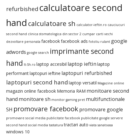
calculatoare second
refurbished
hand
calculatoare sh
calculator-ieftin.ro
cauciucuri
second hand
clinica stomatologica din sector 2
cumpar carti vechi
google
facebook
facebook ads
dezvoltare personala
fotoliu rulant
imprimante second
adwords
google search
hand
laptop ieftin
laptop accesibil
laptop
It-Sh.ro
laptopuri refurbished
performant
laptopuri ieftine
laptopuri second hand
laptop versatil
Magazine online
monitoare second
magazin online facebook
Memoria RAM
hand
monitoare sh
multifunctionale
monitor gaming pret
promovare facebook
SH
promovare google
promovare social media
publicitate facebook
publicitate google
servere
tractari auto
second hand
social media
tastatura
viata sanatoasa
windows 10