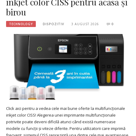
inkjet color CISS pentru acasă și
birou
TECHNOLOGY
DISPOZITIV
3 AUGUST 2026
0
Click aici pentru a vedea cele mai bune oferte la multifuncționale
inkjet color CISS! Alegerea unei imprimante multifuncționale
potrivite poate deveni dificilă atunci când există numeroase
modele cu funcții și viteze diferite. Pentru utilizatorii care imprimă
frecvent, sistemul CISS reprezintă una dintre cele mai avantajoase