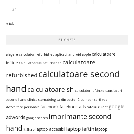
31
« iul.
ETICHETE
calculatoare
alegere calculator refurbished
aplicatii android
apple
calculatoare
ieftine
Calculatoarele refurbished
calculatoare second
refurbished
hand
calculatoare sh
calculator-ieftin.ro
cauciucuri
second hand
clinica stomatologica din sector 2
cumpar carti vechi
google
facebook
facebook ads
dezvoltare personala
fotoliu rulant
imprimante second
adwords
google search
hand
laptop ieftin
laptop accesibil
laptop
It-Sh.ro