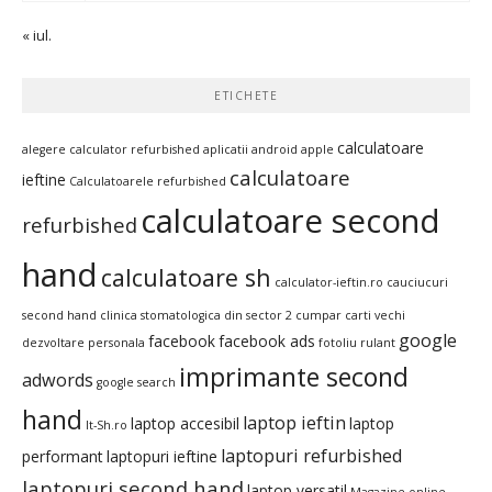
« iul.
ETICHETE
calculatoare
alegere calculator refurbished
aplicatii android
apple
calculatoare
ieftine
Calculatoarele refurbished
calculatoare second
refurbished
hand
calculatoare sh
calculator-ieftin.ro
cauciucuri
second hand
clinica stomatologica din sector 2
cumpar carti vechi
google
facebook
facebook ads
dezvoltare personala
fotoliu rulant
imprimante second
adwords
google search
hand
laptop ieftin
laptop accesibil
laptop
It-Sh.ro
laptopuri refurbished
performant
laptopuri ieftine
laptopuri second hand
laptop versatil
Magazine online