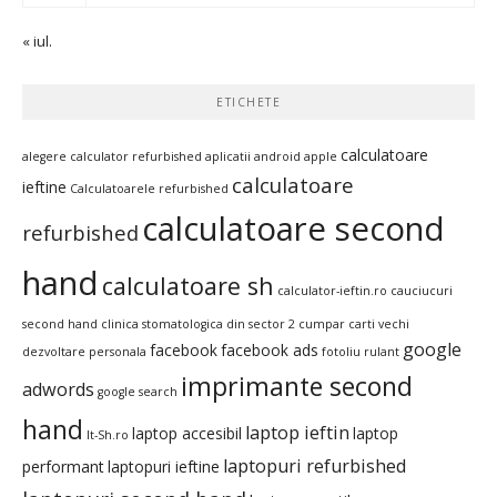
« iul.
ETICHETE
calculatoare
alegere calculator refurbished
aplicatii android
apple
calculatoare
ieftine
Calculatoarele refurbished
calculatoare second
refurbished
hand
calculatoare sh
calculator-ieftin.ro
cauciucuri
second hand
clinica stomatologica din sector 2
cumpar carti vechi
google
facebook
facebook ads
dezvoltare personala
fotoliu rulant
imprimante second
adwords
google search
hand
laptop ieftin
laptop accesibil
laptop
It-Sh.ro
laptopuri refurbished
performant
laptopuri ieftine