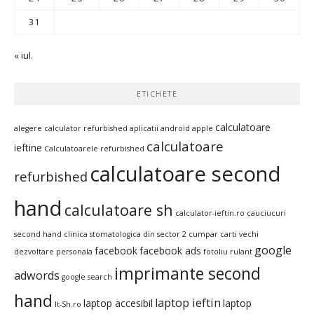
31
« iul.
ETICHETE
calculatoare
alegere calculator refurbished
aplicatii android
apple
calculatoare
ieftine
Calculatoarele refurbished
calculatoare second
refurbished
hand
calculatoare sh
calculator-ieftin.ro
cauciucuri
second hand
clinica stomatologica din sector 2
cumpar carti vechi
google
facebook
facebook ads
dezvoltare personala
fotoliu rulant
imprimante second
adwords
google search
hand
laptop ieftin
laptop accesibil
laptop
It-Sh.ro